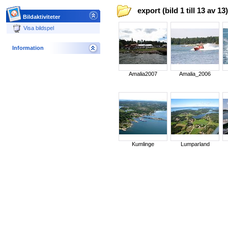
export (bild 1 till 13 av 13)
Bildaktiviteter
Visa bildspel
Information
Amalia2007
Amalia_2006
Kumlinge
Lumparland